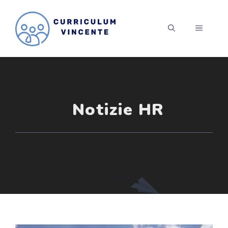
Vai
al
MENU
contenuto
Notizie HR