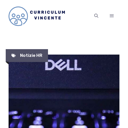
Vai
al
MENU
contenuto
Notizie HR