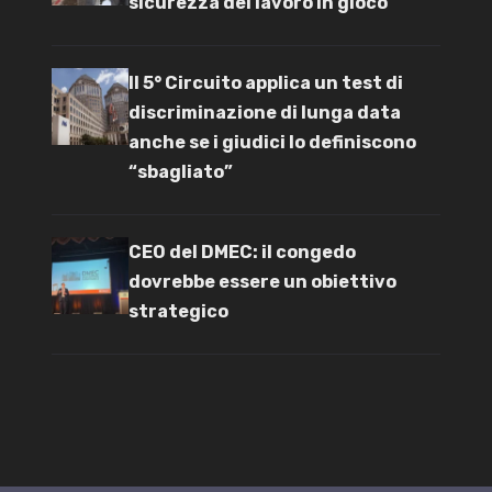
sicurezza del lavoro in gioco
Il 5° Circuito applica un test di
discriminazione di lunga data
anche se i giudici lo definiscono
“sbagliato”
CEO del DMEC: il congedo
dovrebbe essere un obiettivo
strategico