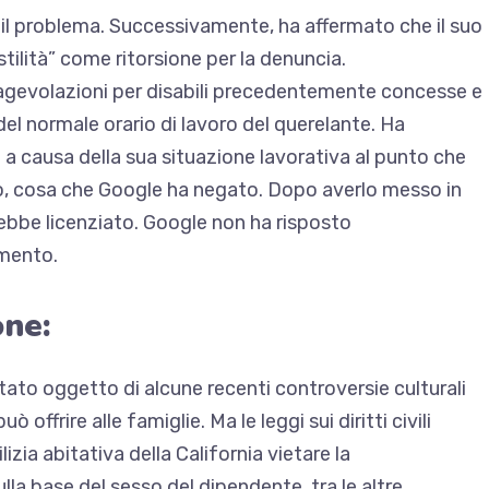
il problema. Successivamente, ha affermato che il suo
ilità” come ritorsione per la denuncia.
di agevolazioni per disabili precedentemente concesse e
del normale orario di lavoro del querelante. Ha
 a causa della sua situazione lavorativa al punto che
o, cosa che Google ha negato. Dopo averlo messo in
rebbe licenziato. Google non ha risposto
mento.
one:
tato oggetto di alcune recenti controversie culturali
 offrire alle famiglie. Ma le leggi sui diritti civili
izia abitativa della California
vietare la
ulla base del sesso del dipendente, tra le altre