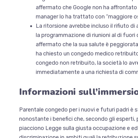
affermato che Google non ha affrontato 
manager lo ha trattato con “maggiore ost
La ritorsione avrebbe incluso il rifiuto 
la programmazione di riunioni al di fuori 
affermato che la sua salute è peggiorata
ha chiesto un congedo medico retribuit
congedo non retribuito, la società lo av
immediatamente a una richiesta di com
Informazioni sull’immersi
Parentale
congedo per i nuovi e futuri padri
è s
nonostante i benefici che, secondo gli esperti, può
piacciono
Legge sulla giusta occupazione e edil
discriminazione in ambiti quali la retribuzione s