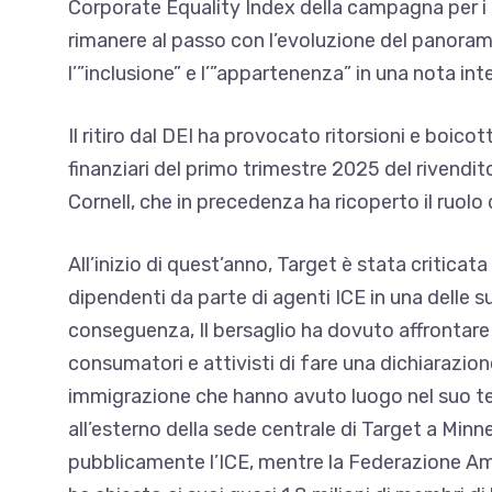
Corporate Equality Index della campagna per i di
rimanere al passo con l’evoluzione del panora
l’”inclusione” e l’”appartenenza” in una nota int
Il ritiro dal DEI ha provocato ritorsioni e boicott
finanziari del primo trimestre 2025 del rivendit
Cornell, che in precedenza ha ricoperto il ruolo 
All’inizio di quest’anno, Target è stata criticat
dipendenti da parte di agenti ICE in una delle su
conseguenza,
Il bersaglio ha dovuto affrontar
consumatori e attivisti di fare una dichiarazione
immigrazione che hanno avuto luogo nel suo ter
all’esterno
della sede centrale di Target a Minn
pubblicamente l’ICE, mentre la Federazione Am