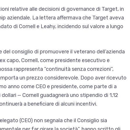
ni relative alle decisioni di governance di Target, in
rship aziendale. La lettera affermava che Target aveva
to di Cornell e Leahy, incidendo sul valore a lungo
ne del consiglio di promuovere il veterano dell’azienda
 ex capo, Cornell, come presidente esecutivo e
 mossa rappresenta “continuità senza correzioni”,
omporta un prezzo considerevole. Dopo aver ricevuto
ultimo anno come CEO e presidente, come parte di a
 dollari
— Cornell guadagnerà uno stipendio di 1,12
ntinuerà a beneficiare di alcuni incentivi.
legato (CEO) non segnala che il Consiglio sia
entale per far girare la società”, hanno scritto gli