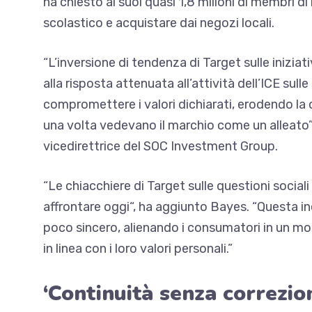
ha chiesto ai suoi quasi 1,8 milioni di membri di
scolastico
e acquistare dai negozi locali.
“
L’inversione di tendenza di Target sulle iniziat
alla risposta attenuata all’attività dell’ICE sull
compromettere i valori dichiarati, erodendo la c
una volta vedevano il marchio come un alleato
vicedirettrice del SOC Investment Group.
“
Le chiacchiere di Target sulle questioni sociali
affrontare oggi
“, ha aggiunto Bayes. “Questa 
poco sincero, alienando i consumatori in un mom
in linea con i loro valori personali.”
‘Continuità senza correzio