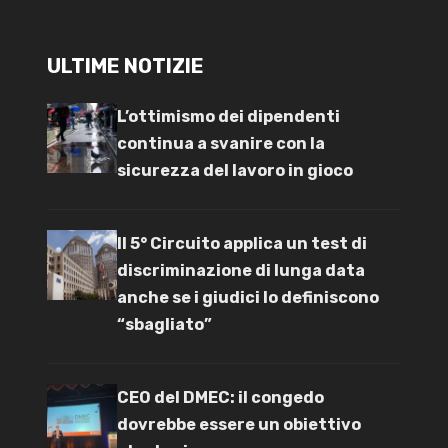
ULTIME NOTIZIE
L’ottimismo dei dipendenti
continua a svanire con la
sicurezza del lavoro in gioco
Il 5° Circuito applica un test di
discriminazione di lunga data
anche se i giudici lo definiscono
“sbagliato”
CEO del DMEC: il congedo
dovrebbe essere un obiettivo