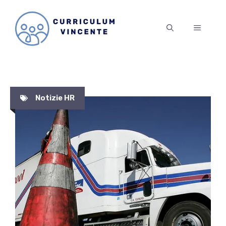
Vai
al
MENU
contenuto
Notizie HR