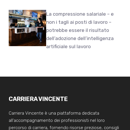
La compressione salariale – e
non i tagli ai posti di lavoro –
potrebbe essere il risultato
dell’adozione dell’intelligenza
artificiale sul lavoro
CARRIERA VINCENTE
Carriera Vincente è una piattaforma dedicata
all'accompagnamento dei professionisti nel loro
percorso di carriera, fornendo risorse preziose, consigli