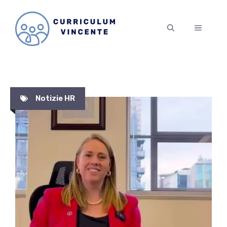
Vai
al
MENU
contenuto
Notizie HR