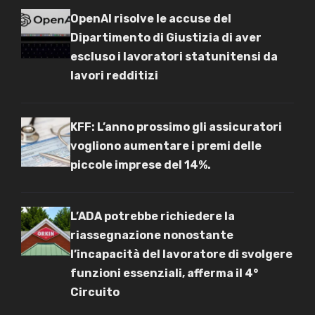
OpenAI risolve le accuse del
Dipartimento di Giustizia di aver
escluso i lavoratori statunitensi da
lavori redditizi
KFF: L’anno prossimo gli assicuratori
vogliono aumentare i premi delle
piccole imprese del 14%.
L’ADA potrebbe richiedere la
riassegnazione nonostante
l’incapacità del lavoratore di svolgere
funzioni essenziali, afferma il 4°
Circuito