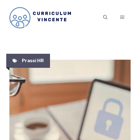
Vai
al
MENU
contenuto
Prassi HR