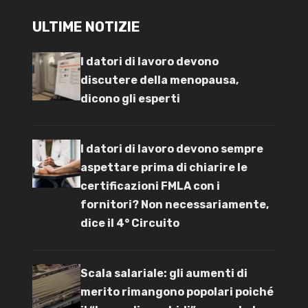
ULTIME NOTIZIE
I datori di lavoro devono
discutere della menopausa,
dicono gli esperti
I datori di lavoro devono sempre
aspettare prima di chiarire le
certificazioni FMLA con i
fornitori? Non necessariamente,
dice il 4° Circuito
Scala salariale: gli aumenti di
merito rimangono popolari poiché