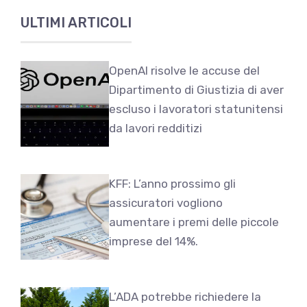
ULTIMI ARTICOLI
OpenAI risolve le accuse del
Dipartimento di Giustizia di aver
escluso i lavoratori statunitensi
da lavori redditizi
KFF: L’anno prossimo gli
assicuratori vogliono
aumentare i premi delle piccole
imprese del 14%.
L’ADA potrebbe richiedere la