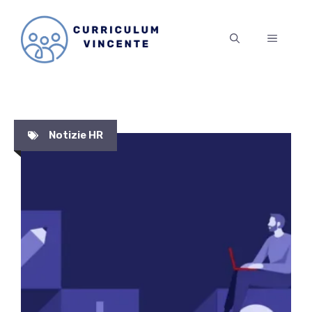
Vai
al
MENU
contenuto
Notizie HR