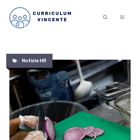
Vai
al
MENU
contenuto
Notizie HR