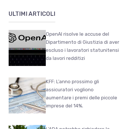
ULTIMI ARTICOLI
OpenAI risolve le accuse del
Dipartimento di Giustizia di aver
escluso i lavoratori statunitensi
da lavori redditizi
KFF: L’anno prossimo gli
assicuratori vogliono
aumentare i premi delle piccole
imprese del 14%.
L’ADA potrebbe richiedere la