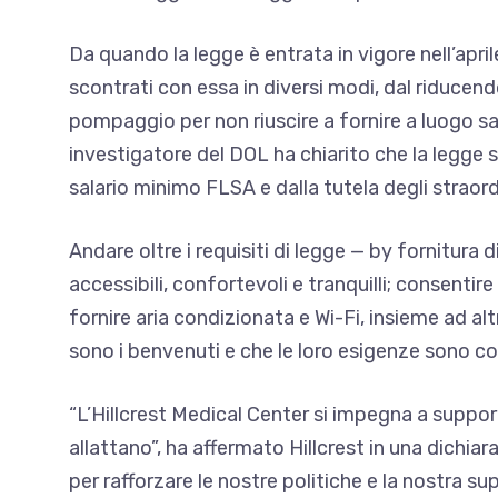
Da quando la legge è entrata in vigore nell’apri
scontrati con essa in diversi modi, dal
riducendo
pompaggio per non riuscire a fornire a
luogo s
investigatore del DOL ha chiarito che la legge s
salario minimo FLSA e dalla tutela degli straord
Andare oltre i requisiti di legge — by
fornitura d
accessibili, confortevoli e tranquilli; consentir
fornire aria condizionata e Wi-Fi, insieme ad alt
sono i benvenuti e che le loro esigenze sono c
“L’Hillcrest Medical Center si impegna a suppo
allattano”, ha affermato Hillcrest in una dichi
per rafforzare le nostre politiche e la nostra s