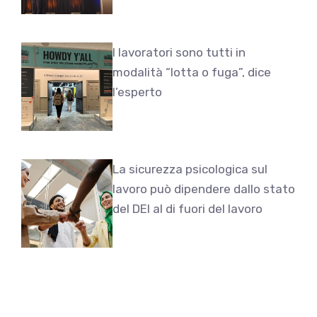
I lavoratori sono tutti in
modalità “lotta o fuga”, dice
l’esperto
La sicurezza psicologica sul
lavoro può dipendere dallo stato
del DEI al di fuori del lavoro