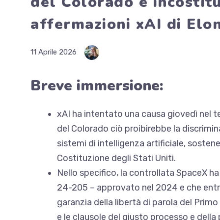
del Colorado è incostit
affermazioni xAI di Elo
11 Aprile 2026
Breve immersione:
xAI ha intentato una causa giovedì nel t
del Colorado
ciò proibirebbe la discrimin
sistemi di intelligenza artificiale, soste
Costituzione degli Stati Uniti.
Nello specifico, la controllata SpaceX h
24-205
– approvato nel 2024 e che entre
garanzia della libertà di parola del Pri
e le clausole del giusto processo e dell