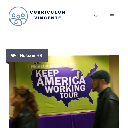
Vai
al
MENU
contenuto
Notizie HR