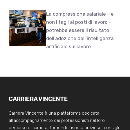
La compressione salariale – e
non i tagli ai posti di lavoro –
potrebbe essere il risultato
dell’adozione dell’intelligenza
artificiale sul lavoro
CARRIERA VINCENTE
Carriera Vincente è una piattaforma dedicata
all'accompagnamento dei professionisti nel loro
percorso di carriera, fornendo risorse preziose, consigli