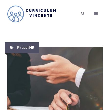
Vai
al
MENU
contenuto
Prassi HR