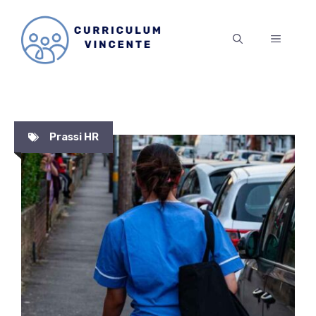
Vai
al
MENU
contenuto
Prassi HR