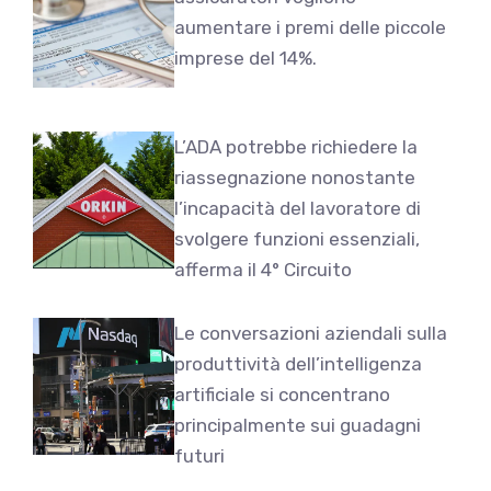
aumentare i premi delle piccole
imprese del 14%.
L’ADA potrebbe richiedere la
riassegnazione nonostante
l’incapacità del lavoratore di
svolgere funzioni essenziali,
afferma il 4° Circuito
Le conversazioni aziendali sulla
produttività dell’intelligenza
artificiale si concentrano
principalmente sui guadagni
futuri