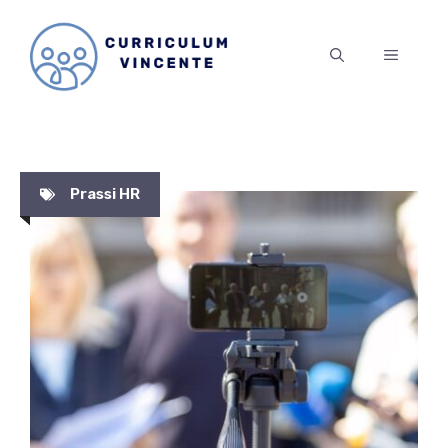
Vai
al
MENU
contenuto
Prassi HR