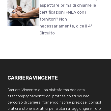
aspettare prima di chiarire le
certificazioni FMLA con i
fornitori? Non
necessariamente, dice il 4°
Circuito
CARRIERA VINCENTE
Carriera Vincente è una piattaforma dedicata
all'accompagnamento dei professionisti nel loro
percorso di carriera, fornendo risorse preziose, consigli
pratici e storie ispiratrici per aiutarli a raggiungere i loro