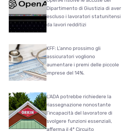
Dipartimento di Giustizia di aver
escluso i lavoratori statunitensi
da lavori redditizi
KFF: L’anno prossimo gli
assicuratori vogliono
aumentare i premi delle piccole
imprese del 14%.
L’ADA potrebbe richiedere la
riassegnazione nonostante
l’incapacità del lavoratore di
svolgere funzioni essenziali,
afferma il 4° Circuito