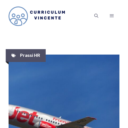
Vai
al
MENU
contenuto
Prassi HR