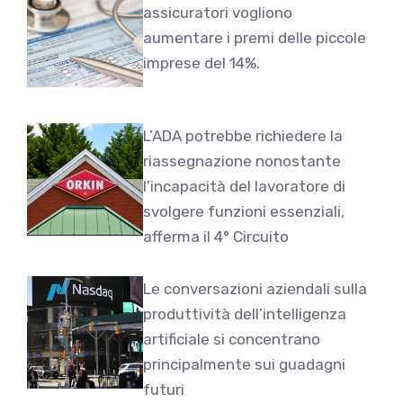
assicuratori vogliono
aumentare i premi delle piccole
imprese del 14%.
L’ADA potrebbe richiedere la
riassegnazione nonostante
l’incapacità del lavoratore di
svolgere funzioni essenziali,
afferma il 4° Circuito
Le conversazioni aziendali sulla
produttività dell’intelligenza
artificiale si concentrano
principalmente sui guadagni
futuri