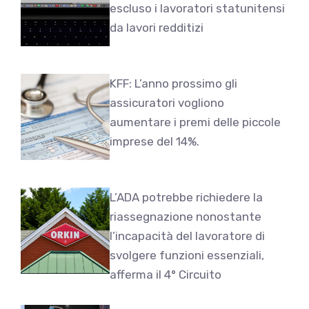
escluso i lavoratori statunitensi
da lavori redditizi
KFF: L’anno prossimo gli
assicuratori vogliono
aumentare i premi delle piccole
imprese del 14%.
L’ADA potrebbe richiedere la
riassegnazione nonostante
l’incapacità del lavoratore di
svolgere funzioni essenziali,
afferma il 4° Circuito