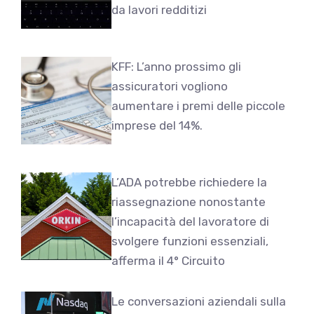
da lavori redditizi
KFF: L’anno prossimo gli
assicuratori vogliono
aumentare i premi delle piccole
imprese del 14%.
L’ADA potrebbe richiedere la
riassegnazione nonostante
l’incapacità del lavoratore di
svolgere funzioni essenziali,
afferma il 4° Circuito
Le conversazioni aziendali sulla