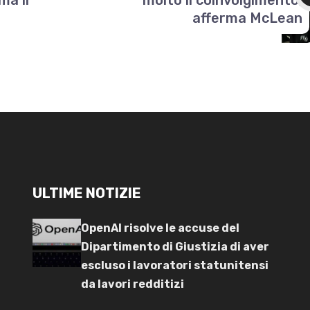
afferma McLean
ULTIME NOTIZIE
OpenAI risolve le accuse del
Dipartimento di Giustizia di aver
escluso i lavoratori statunitensi
da lavori redditizi