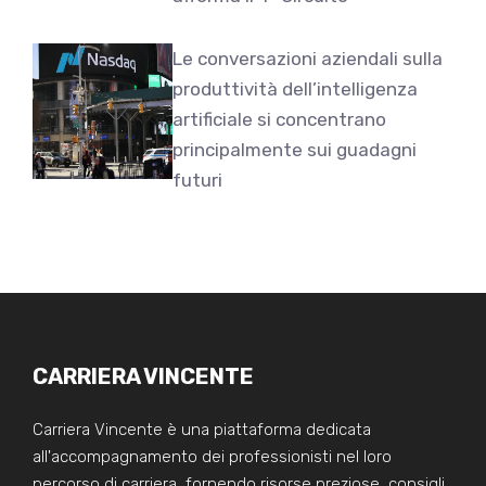
Le conversazioni aziendali sulla
produttività dell’intelligenza
artificiale si concentrano
principalmente sui guadagni
futuri
CARRIERA VINCENTE
Carriera Vincente è una piattaforma dedicata
all'accompagnamento dei professionisti nel loro
percorso di carriera, fornendo risorse preziose, consigli