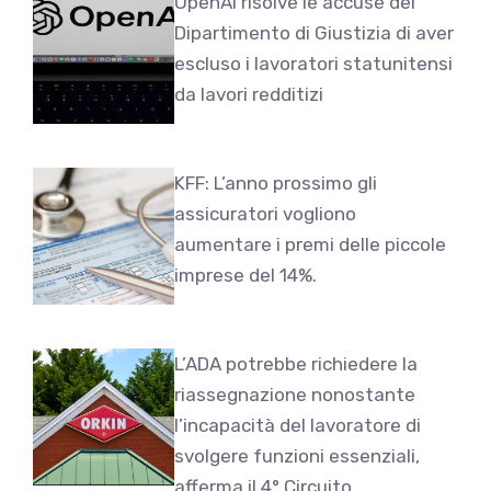
OpenAI risolve le accuse del
Dipartimento di Giustizia di aver
escluso i lavoratori statunitensi
da lavori redditizi
KFF: L’anno prossimo gli
assicuratori vogliono
aumentare i premi delle piccole
imprese del 14%.
L’ADA potrebbe richiedere la
riassegnazione nonostante
l’incapacità del lavoratore di
svolgere funzioni essenziali,
afferma il 4° Circuito