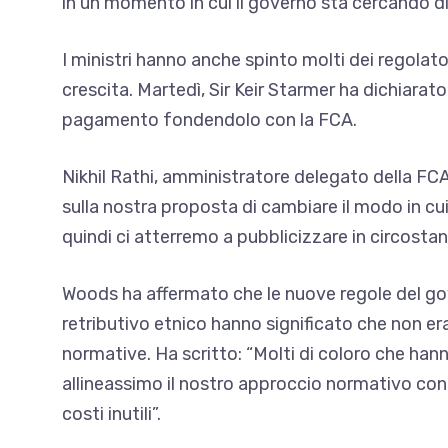
in un momento in cui il governo sta cercando di
I ministri hanno anche spinto molti dei regolat
crescita. Martedì, Sir Keir Starmer ha dichiarato
pagamento fondendolo con la FCA.
Nikhil Rathi, amministratore delegato della FC
sulla nostra proposta di cambiare il modo in cu
quindi ci atterremo a pubblicizzare in circost
Woods ha affermato che le nuove regole del gove
retributivo etnico hanno significato che non er
normative. Ha scritto: “Molti di coloro che han
allineassimo il nostro approccio normativo con le
costi inutili”.