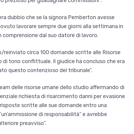
mpo prezioso per guadagnare commissioni”.
i era dubbio che se la signora Pemberton avesse
dovuto lavorare sempre due giorni alla settimana in
n comprensione dal suo datore di lavoro.
o/reinviato circa 100 domande scritte alle Risorse
 di tono conflittuale. Il giudice ha concluso che era
to questo contenzioso del tribunale”.
 team delle risorse umane dello studio affermando di
enziale richiesta di risarcimento danni per evasione
 risposte scritte alle sue domande entro una
“un’ammissione di responsabilità” e avrebbe
lteriore preavviso”.