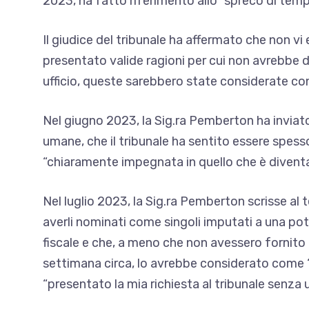
2023, ha fatto riferimento allo “spreco di te
Il giudice del tribunale ha affermato che non v
presentato valide ragioni per cui non avrebbe 
ufficio, queste sarebbero state considerate co
Nel giugno 2023, la Sig.ra Pemberton ha inviat
umane, che il tribunale ha sentito essere spesso
“chiaramente impegnata in quello che è diventa
Nel luglio 2023, la Sig.ra Pemberton scrisse al
averli nominati come singoli imputati a una pot
fiscale e che, a meno che non avessero fornito
settimana circa, lo avrebbe considerato come 
“presentato la mia richiesta al tribunale senza u