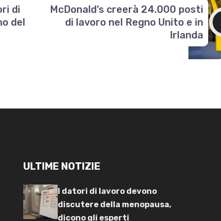
ri di
McDonald’s creerà 24.000 posti
no del
di lavoro nel Regno Unito e in
Irlanda
ULTIME NOTIZIE
I datori di lavoro devono
discutere della menopausa,
dicono gli esperti