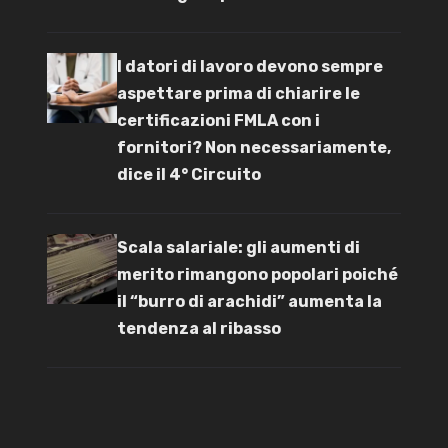
I datori di lavoro devono sempre
aspettare prima di chiarire le
certificazioni FMLA con i
fornitori? Non necessariamente,
dice il 4° Circuito
Scala salariale: gli aumenti di
merito rimangono popolari poiché
il “burro di arachidi” aumenta la
tendenza al ribasso