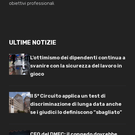
obiettivi professionali.
ULTIME NOTIZIE
L’ottimismo dei dipendenti continua a
svanire con la sicurezza del lavoro in
gioco
Il 5° Circuito applica un test di
discriminazione di lunga data anche
se i giudici lo definiscono “sbagliato”
CEO del DMEC: il congedo dovrebbe