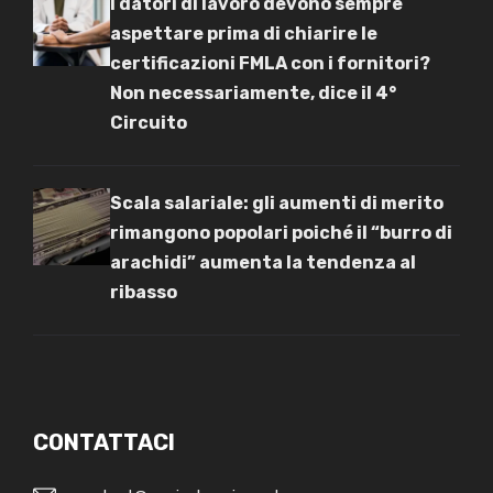
I datori di lavoro devono sempre
aspettare prima di chiarire le
certificazioni FMLA con i fornitori?
Non necessariamente, dice il 4°
Circuito
Scala salariale: gli aumenti di merito
rimangono popolari poiché il “burro di
arachidi” aumenta la tendenza al
ribasso
CONTATTACI