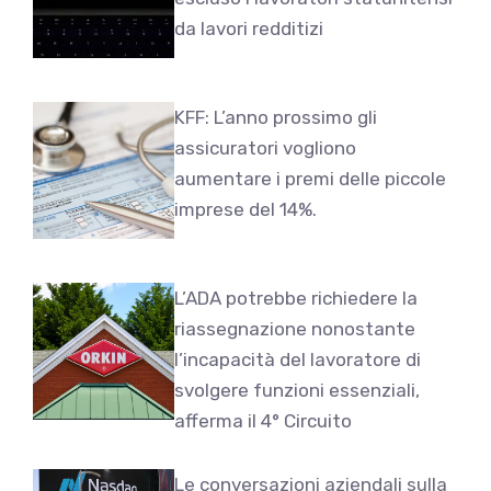
da lavori redditizi
KFF: L’anno prossimo gli
assicuratori vogliono
aumentare i premi delle piccole
imprese del 14%.
L’ADA potrebbe richiedere la
riassegnazione nonostante
l’incapacità del lavoratore di
svolgere funzioni essenziali,
afferma il 4° Circuito
Le conversazioni aziendali sulla