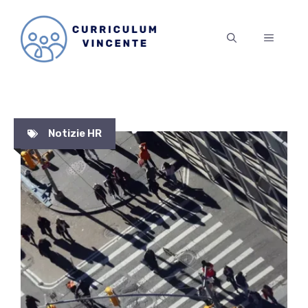
Vai
al
MENU
contenuto
Notizie HR