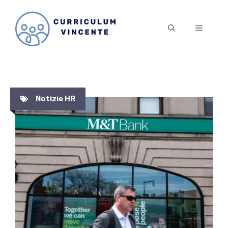
Vai
al
MENU
contenuto
Notizie HR