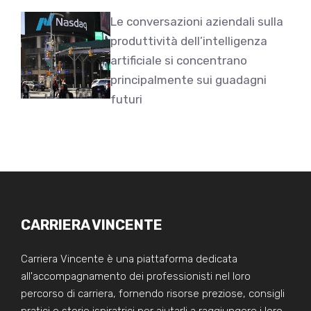
Le conversazioni aziendali sulla
produttività dell’intelligenza
artificiale si concentrano
principalmente sui guadagni
futuri
CARRIERA VINCENTE
Carriera Vincente è una piattaforma dedicata
all'accompagnamento dei professionisti nel loro
percorso di carriera, fornendo risorse preziose, consigli
pratici e storie ispiratrici per aiutarli a raggiungere i loro