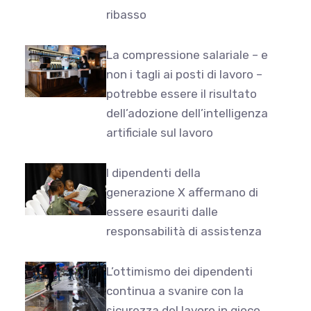
ribasso
La compressione salariale – e
non i tagli ai posti di lavoro –
potrebbe essere il risultato
dell’adozione dell’intelligenza
artificiale sul lavoro
I dipendenti della
generazione X affermano di
essere esauriti dalle
responsabilità di assistenza
L’ottimismo dei dipendenti
continua a svanire con la
sicurezza del lavoro in gioco