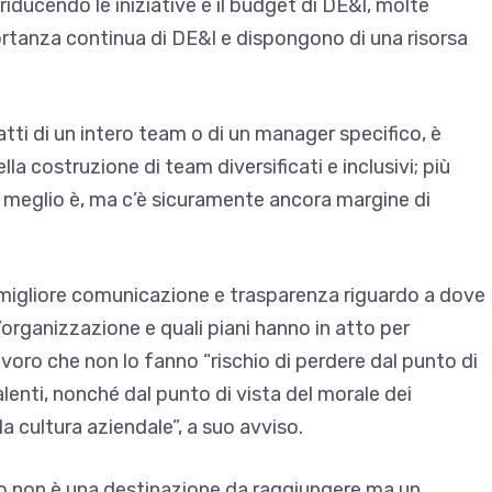
iducendo le iniziative e il budget di DE&I, molte
rtanza continua di DE&I e dispongono di una risorsa
tti di un intero team o di un manager specifico, è
la costruzione di team diversificati e inclusivi; più
 meglio è, ma c’è sicuramente ancora margine di
migliore comunicazione e trasparenza riguardo a dove
un’organizzazione e quali piani hanno in atto per
 lavoro che non lo fanno “rischio di perdere dal punto di
talenti, nonché dal punto di vista del morale dei
la cultura aziendale”, a suo avviso.
voro non è una destinazione da raggiungere ma un