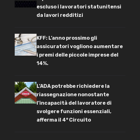
escluso i lavoratori statunitensi
da lavori redditizi
KFF: L’anno prossimo gli
assicuratori vogliono aumentare
i premi delle piccole imprese del
14%.
L’ADA potrebbe richiedere la
riassegnazione nonostante
l’incapacità del lavoratore di
svolgere funzioni essenziali,
afferma il 4° Circuito