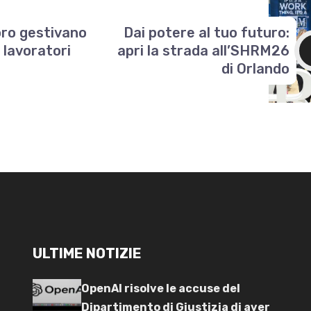
oro gestivano
Dai potere al tuo futuro:
 lavoratori
apri la strada all’SHRM26
di Orlando
ULTIME NOTIZIE
OpenAI risolve le accuse del
Dipartimento di Giustizia di aver