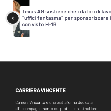
Texas AG sostiene che i datori di lav
“uffici fantasma” per sponsorizzare i
con visto H-1B
CARRIERA VINCENTE
Carriera Vincente è una piattaforma dedicata
all'accompagnamento dei professionisti nel loro