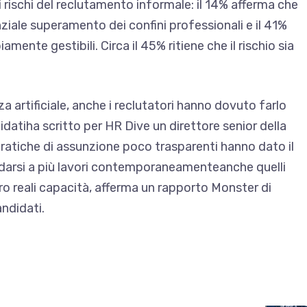
 i rischi del reclutamento informale: il 14% afferma che
nziale superamento dei confini professionali e il 41%
amente gestibili. Circa il 45% ritiene che il rischio sia
za artificiale, anche i reclutatori hanno dovuto farlo
idati
ha scritto per HR Dive un direttore senior della
ratiche di assunzione poco trasparenti hanno dato il
didarsi a più lavori contemporaneamente
anche quelli
oro reali capacità, afferma un rapporto Monster di
andidati.