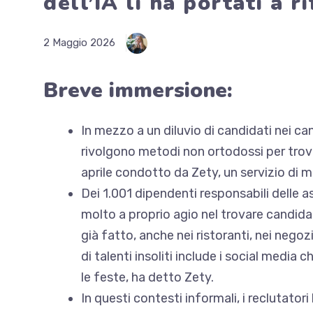
dell’IA li ha portati a r
2 Maggio 2026
Breve immersione:
In mezzo a un diluvio di candidati nei can
rivolgono
metodi non ortodossi per trov
aprile condotto da Zety, un servizio di mo
Dei 1.001 dipendenti responsabili delle as
molto a proprio agio nel trovare candidati
già fatto, anche nei ristoranti, nei negozi
di talenti insoliti include i social media
le feste, ha detto Zety.
In questi contesti informali, i reclutato